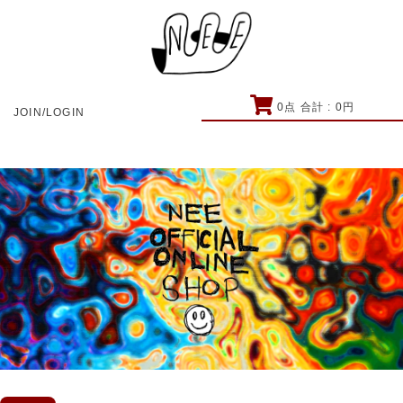
0
点 合計 :
0
円
JOIN/LOGIN