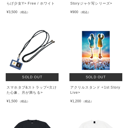
らげ少女Y> Free / ホワイト
Storyジャケ写シリーズ>
¥3,500
¥900
（税込）
（税込）
SOLD OUT
SOLD OUT
スマホタブ&ストラップ<欠け
アクリルスタンド <1st Story
た心象、月が満ちる>
Live>
¥1,500
¥1,200
（税込）
（税込）