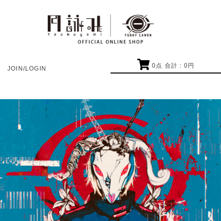
0
点 合計 :
0
円
JOIN/LOGIN