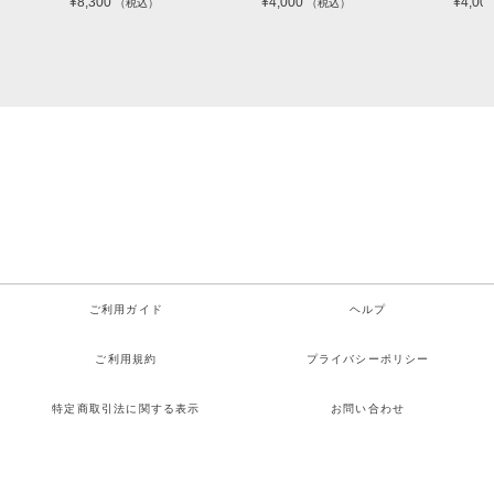
¥8,300
¥4,000
¥4,000
（税込）
（税込）
ご利用ガイド
ヘルプ
ご利用規約
プライバシーポリシー
特定商取引法に関する表示
お問い合わせ
Copyright© 月詠み All rights reserved.
検索
お気に入り
ログイン
カート
メニュー