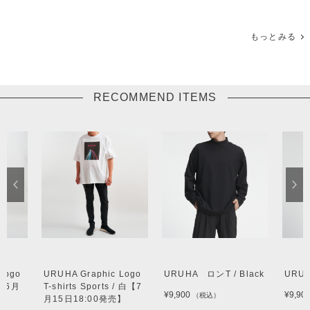
もっとみる
RECOMMEND ITEMS
Logo
URUHA Graphic Logo
URUHA ロンT / Black
URUH
黒【6月
T-shirts Sports / 白【7
¥9,900
¥9,90
（税込）
月15日18:00発売】