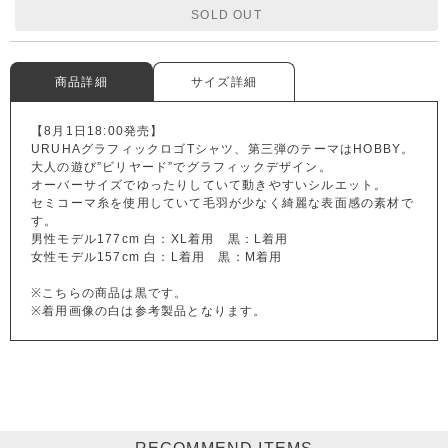
SOLD OUT
商品詳細
サイズ詳細
【8月1日18:00発売】
URUHAグラフィックロゴTシャツ、第三弾のテーマはHOBBY。
大人の遊び”ビリヤード”でグラフィックデザイン。
オーバーサイズでゆったりしていて動きやすいシルエット。
セミコーマ糸を使用していて毛羽が少なく綺麗な表面感の素材で
す。
男性モデル177cm 白：XL着用 黒：L着用
女性モデル157cm 白：L着用 黒：M着用
※こちらの商品は黒です。
※着用画像の白は参考製品となります。