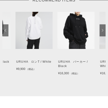
RECOMMEND ITEMS
Black
URUHA ロンT / White
URUHA パーカー /
URU
Black
White
¥9,900
（税込）
¥16,300
¥16,3
（税込）