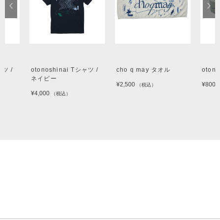
ャツ /
otonoshinai Tシャツ /
cho q may タオル
oton
ネイビー
¥2,500
¥800
（税込）
¥4,000
（税込）