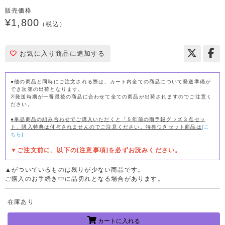
販売価格
¥1,800
（税込）
お気に入り商品に追加する
●他の商品と同時にご注文される際は、カート内全ての商品について発送準備が
でき次第の出荷となります。
※発送時期が一番最後の商品に合わせて全ての商品が出荷されますのでご注意く
ださい。
●単品商品の組み合わせでご購入いただくと「５年前の雨予報グッズ３点セッ
ト」購入特典は付与されませんのでご注意ください。特典つきセット商品は
[こ
ちら]
▼ご注文前に、以下の[注意事項]を必ずお読みください。
▲がついているものは残りが少ない商品です。
ご購入のお手続き中に品切れとなる場合があります。
在庫あり
カートに入れる