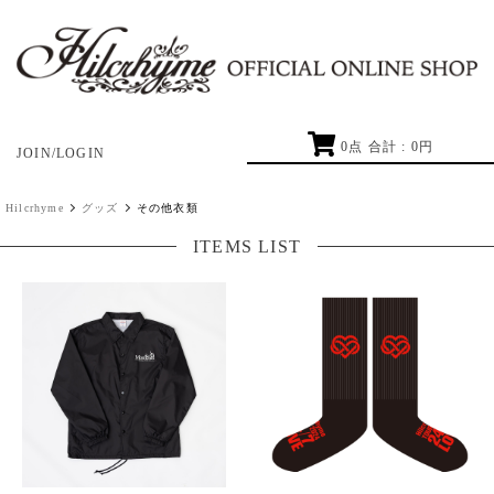
0
点 合計 :
0
円
JOIN/LOGIN
Hilcrhyme
グッズ
その他衣類
ITEMS LIST