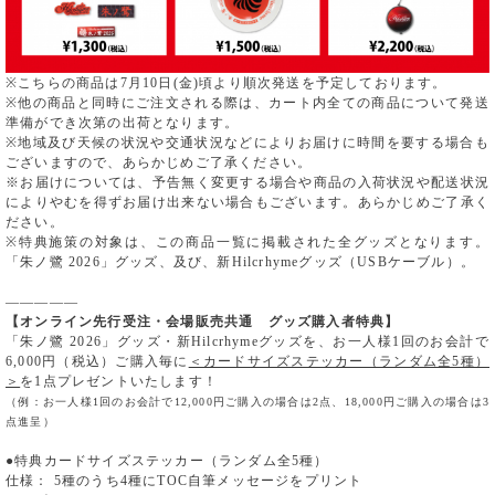
※こちらの商品は7月10日(金)頃より順次発送を予定しております。
※他の商品と同時にご注文される際は、カート内全ての商品について発送
準備ができ次第の出荷となります。
※地域及び天候の状況や交通状況などによりお届けに時間を要する場合も
ございますので、あらかじめご了承ください。
※お届けについては、予告無く変更する場合や商品の入荷状況や配送状況
によりやむを得ずお届け出来ない場合もございます。あらかじめご了承く
ださい。
※特典施策の対象は、この商品一覧に掲載された全グッズとなります。
「朱ノ鷺 2026」グッズ、及び、新Hilcrhymeグッズ（USBケーブル）。
―――――
【オンライン先行受注・会場販売共通 グッズ購入者特典】
「朱ノ鷺 2026」グッズ・新Hilcrhymeグッズを、お一人様1回のお会計で
6,000円（税込）ご購入毎に
＜カードサイズステッカー（ランダム全5種）
＞
を1点プレゼントいたします！
（例：お一人様1回のお会計で12,000円ご購入の場合は2点、18,000円ご購入の場合は3
点進呈）
●特典カードサイズステッカー（ランダム全5種）
仕様： 5種のうち4種にTOC自筆メッセージをプリント