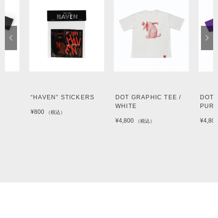
“HAVEN” STICKERS
DOT GRAPHIC TEE /
DOT 
WHITE
PUR
¥800
（税込）
¥4,800
¥4,80
（税込）