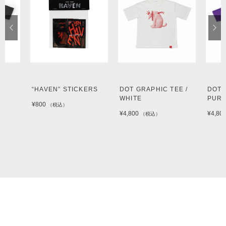
“HAVEN” STICKERS
DOT GRAPHIC TEE /
DOT 
WHITE
PUR
¥800
（税込）
¥4,800
¥4,80
（税込）