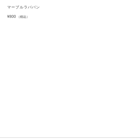
マーブルラババン
¥800
（税込）