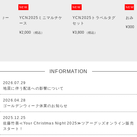
NEW
NEW
NEW
ルキー
YCN2025ミニマルチケ
YCN2025トラベルタグ
おみ
ース
セット
¥300
¥2,000
¥3,800
（税込）
（税込）
INFORMATION
2026.07.29
地震に伴う配送への影響について
2026.04.28
ゴールデンウィーク休業のお知らせ
2025.12.25
佐藤竹善≪Your Christmas Night 2025≫ツアーグッズオンライン販売
スタート！