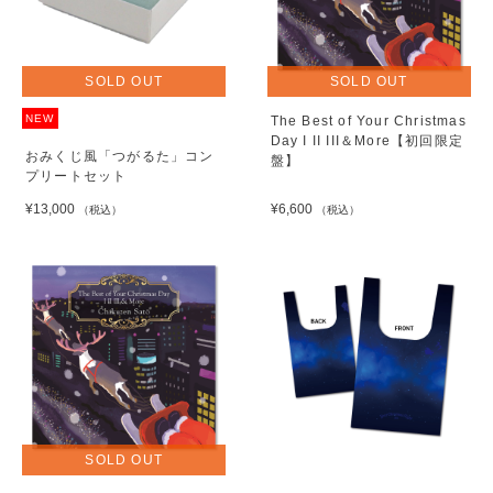
SOLD OUT
SOLD OUT
NEW
The Best of Your Christmas
Day I II III＆More【初回限定
おみくじ風「つがるた」コン
盤】
プリートセット
¥13,000
¥6,600
（税込）
（税込）
SOLD OUT