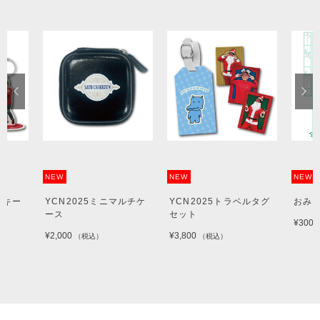
NEW
NEW
NEW
ルキー
YCN2025ミニマルチケ
YCN2025トラベルタグ
おみ
ース
セット
¥300
¥2,000
¥3,800
（税込）
（税込）