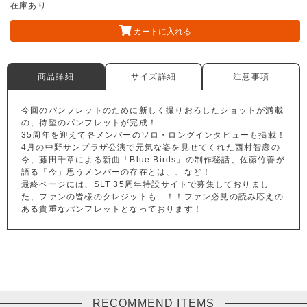
在庫あり
カートに入れる
商品詳細
サイズ詳細
注意事項
今回のパンフレットのために新しく撮りおろしたショットが満載
の、待望のパンフレットが完成！
35周年を迎えて各メンバーのソロ・ロングインタビューも掲載！
4月の中野サンプラザ公演で元気な姿を見せてくれた西村智彦の
今、藤田千章による新曲「Blue Birds」の制作秘話、佐藤竹善が
語る「今」思うメンバーの存在とは、、など！
最終ページには、SLT 35周年特設サイトで募集しておりまし
た、ファンの皆様のクレジットも…！！ファン必見の読み応えの
ある貴重なパンフレットとなっております！
RECOMMEND ITEMS