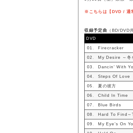
※こちらは【DVD / 
収録予定曲
（BD/DVD
DVD
01.
Firecracker
02.
My Desire 
03.
Dancin' With Y
04.
Steps Of Love
05.
夏の彼方
06.
Child In Time
07.
Blue Birds
08.
Hard To Find～
09.
My Eye's On Y