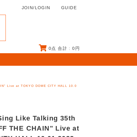
JOIN/LOGIN
GUIDE
0
点 合計 :
0
円
IN" Live at TOKYO DOME CITY HALL 10.0
 Like Talking 35th
FF THE CHAIN" Live at