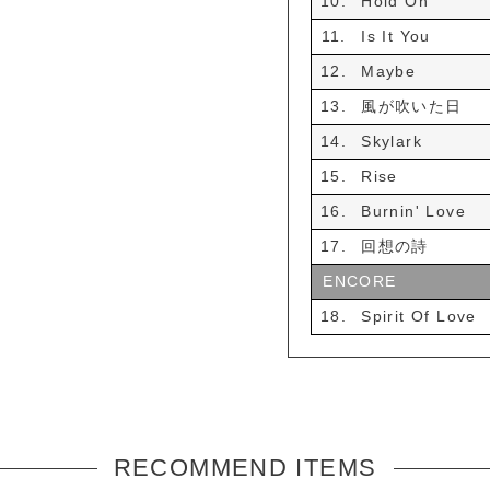
10.
Hold On
11.
Is It You
12.
Maybe
13.
風が吹いた日
14.
Skylark
15.
Rise
16.
Burnin' Love
17.
回想の詩
ENCORE
18.
Spirit Of Love
RECOMMEND ITEMS