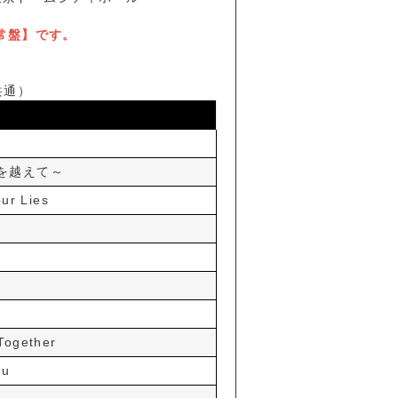
通常盤】です。
共通）
～冬を越えて～
our Lies
Together
ou