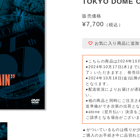
TOKYO DOME CI
販売価格
¥7,700
（税込）
お気に入り商品に追加
●こちらの商品は2024年10
●2024年10月17日(木
了）いただきますと、発売
●2024年10月18日(金
となります。
●配送状況によりお届けが遅
い。
●他の商品と同時にご注文さ
送準備ができ次第の出荷と
●atone（翌月払い）決済
ご請求となる場合がござい
▲がついているものは残りが
ご購入のお手続き中に品切れ