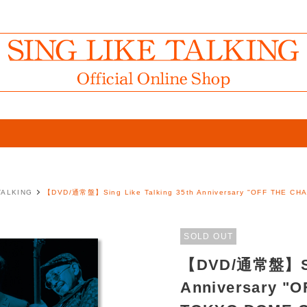
TALKING
【DVD/通常盤】Sing Like Talking 35th Anniversary "OFF THE CHA
SOLD OUT
【DVD/通常盤】Sing
Anniversary "O