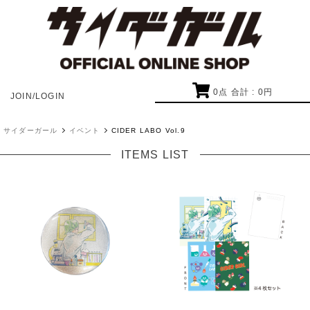
0
点 合計 :
0
円
JOIN/LOGIN
サイダーガール
イベント
CIDER LABO Vol.9
ITEMS LIST