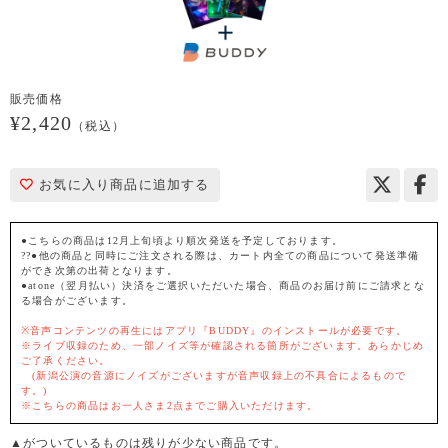
販売価格
¥2,420
（税込）
お気に入り商品に追加する
●こちらの商品は12月上旬頃より順次発送を予定しております。
??●他の商品と同時にご注文される際は、カート内全ての商品について発送準備
ができ次第の出荷となります。
●atone（翌月払い）決済をご選択いただいた場合、商品のお届け前にご請求とな
る場合がございます。
※音声コンテンツの再生にはアプリ『BUDDY』のインストールが必要です。
※ライブ収録のため、一部ノイズ等が確認される箇所がございます。あらかじめ
ご了承ください。
(新潟公演の音源にノイズがございますが音声収録上の不具合によるもので
す。)
※こちらの商品はお一人さま2点までご購入いただけます。
▲がついているものは残りが少ない商品です。