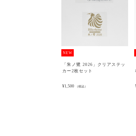
NEW
ノ鷺 2026」ラバーバンド
「朱ノ鷺 2026」クリアステッ
ック
カー2枚セット
¥1,500
（税込）
（税込）