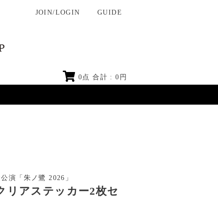
JOIN/LOGIN
GUIDE
0
点 合計 :
0
円
記念公演「朱ノ鷺 2026」
」クリアステッカー2枚セ