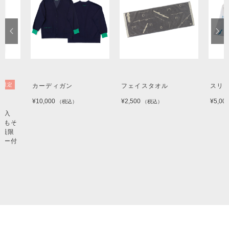
量限定
カーディガン
フェイスタオル
スリ
¥10,000
¥2,500
¥5,00
（税込）
（税込）
ン入
そもそ
o会員限
バー付