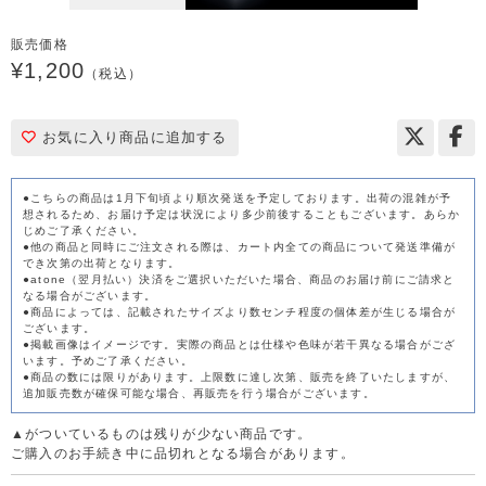
販売価格
¥1,200
（税込）
お気に入り商品に追加する
●こちらの商品は1月下旬頃より順次発送を予定しております。出荷の混雑が予
想されるため、お届け予定は状況により多少前後することもございます。あらか
じめご了承ください。
​​●他の商品と同時にご注文される際は、カート内全ての商品について発送準備が
でき次第の出荷となります。
●atone（翌月払い）決済をご選択いただいた場合、商品のお届け前にご請求と
なる場合がございます。
●商品によっては、記載されたサイズより数センチ程度の個体差が生じる場合が
ございます。
●掲載画像はイメージです。実際の商品とは仕様や色味が若干異なる場合がござ
います。予めご了承ください。
●商品の数には限りがあります。上限数に達し次第、販売を終了いたしますが、
追加販売数が確保可能な場合、再販売を行う場合がございます。
▲がついているものは残りが少ない商品です。
ご購入のお手続き中に品切れとなる場合があります。