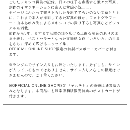
ごしたメキシコ再訪の記録。日々の様子を点描する数々の写真。
創作のイマジネーションに富んだ掌編小説……。
全ページにわたって書き下ろした多彩でてらいのない文章ととも
に、これまで本人が撮影してきた写真のほか、フォトグラファ
ー・山本あゆみ氏によるメキシコでの撮り下ろし写真などビジュ
アルも満載。
前作から5年、ますます活躍の場を広げる上白石萌音のありのま
まを表し、ベストセラーとなった文筆処女作『いろいろ』の世界
をさらに深めて広げるエッセイ集。
OFFICIAL ONLINE SHOP限定の特製パスポートカバーが付き
ます。
※ランダムでサイン入りをお届けいたします。必ずしも、サイン
が入っているものではありません。サイン入り／なしの指定はで
きませんので、ご了承ください。
※OFFICIAL ONLINE SHOP限定『そもそも』の販売は通常版の
みとなります。本商品にも通常版初版限定特典のポストカードが
付きます。