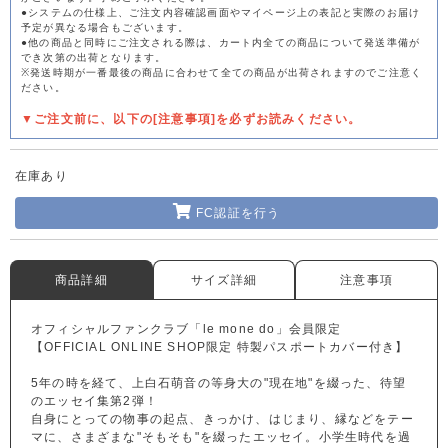
●システムの仕様上、ご注文内容確認画面やマイページ上の表記と実際のお届け
予定が異なる場合もございます。
●他の商品と同時にご注文される際は、カート内全ての商品について発送準備が
でき次第の出荷となります。
※発送時期が一番最後の商品に合わせて全ての商品が出荷されますのでご注意く
ださい。
▼ご注文前に、以下の[注意事項]を必ずお読みください。
在庫あり
FC認証を行う
商品詳細
サイズ詳細
注意事項
オフィシャルファンクラブ「le mone do」会員限定
【OFFICIAL ONLINE SHOP限定 特製パスポートカバー付き】
5年の時を経て、上白石萌音の等身大の"現在地"を綴った、待望
のエッセイ集第2弾！
自身にとっての物事の起点、きっかけ、はじまり、縁などをテー
マに、さまざまな"そもそも"を綴ったエッセイ。小学生時代を過