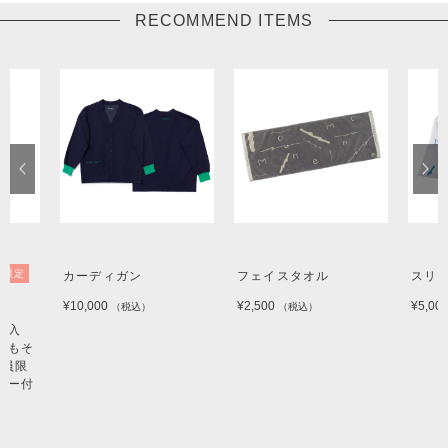
RECOMMEND ITEMS
量限定
カーディガン
フェイスタオル
スリ
¥10,000
¥2,500
¥5,00
（税込）
（税込）
ン入
そもそ
o会員限
バー付