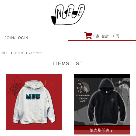
0
点 合計 :
0
円
JOIN/LOGIN
NEE
グッズ
パーカー
ITEMS LIST
販売期間終了