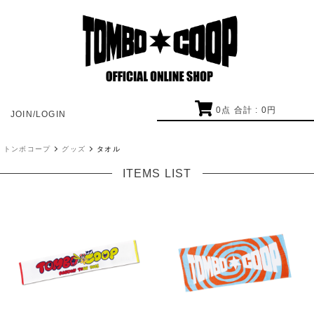
0
点 合計 :
0
円
JOIN/LOGIN
トンボコープ
グッズ
タオル
ITEMS LIST