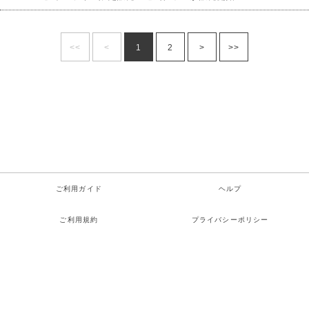
<<
<
1
2
>
>>
ご利用ガイド
ヘルプ
ご利用規約
プライバシーポリシー
特定商取引法に関する表示
お問い合わせ
検索
お気に入り
ログイン
カート
メニュー
Copyright© TOMBO COOP All rights reserved.