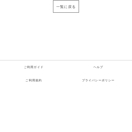
一覧に戻る
ご利用ガイド
ヘルプ
ご利用規約
プライバシーポリシー
特定商取引法に関する表示
お問い合わせ
検索
お気に入り
ログイン
カート
メニュー
Copyright© TOMBO COOP All rights reserved.
Powered by