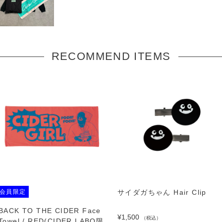
RECOMMEND ITEMS
会員限定
サイダガちゃん Hair Clip
BACK TO THE CIDER Face
¥1,500
（税込）
Towel / RED(CIDER LABO限