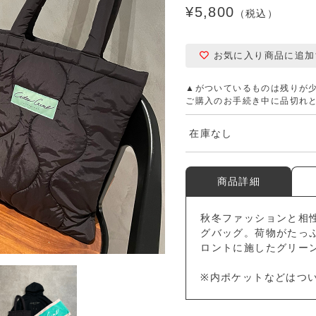
¥5,800
（税込）
お気に入り商品に追加
▲がついているものは残りが
ご購入のお手続き中に品切れ
在庫なし
商品詳細
秋冬ファッションと相
グバッグ。荷物がたっ
ロントに施したグリー
※内ポケットなどはつ