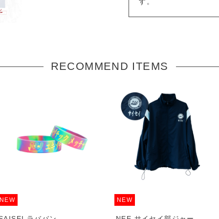
す。
RECOMMEND ITEMS
NEW
NEW
SAISEI ラババン
NEE サイセイ部ジャー