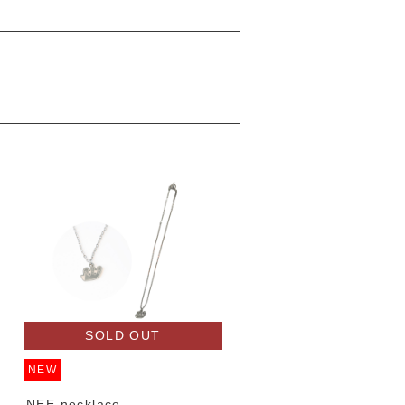
SOLD OUT
SOLD OUT
NEW
NEW
NEE necklace
SAISEI くし