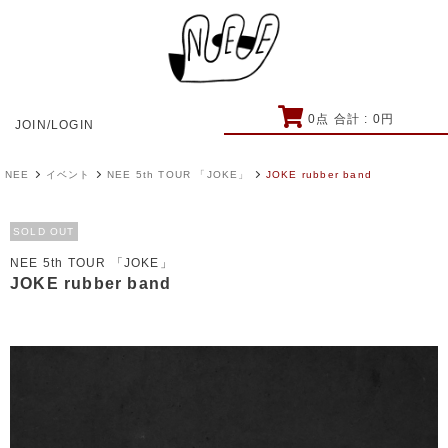
0
点 合計 :
0
円
JOIN/LOGIN
NEE
イベント
NEE 5th TOUR 「JOKE」
JOKE rubber band
SOLD OUT
NEE 5th TOUR 「JOKE」
JOKE rubber band