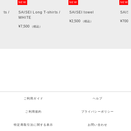
NEW
NEW
NEW
rts /
SAISEI Long T-shirts /
SAISEI towel
SAI
WHITE
¥2,500
¥700
（税込）
¥7,500
（税込）
ご利用ガイド
ヘルプ
ご利用規約
プライバシーポリシー
特定商取引法に関する表示
お問い合わせ