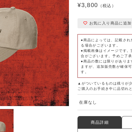
¥3,800
（税込）
お気に入り商品に追加
●商品によっては、記載され
る場合がございます。
●掲載画像はイメージです。
合がございます。予めご了
●商品の数には限りがありま
ますが、追加販売数が確保
す。
▲がついているものは残りが
ご購入のお手続き中に品切れ
在庫なし
商品詳細