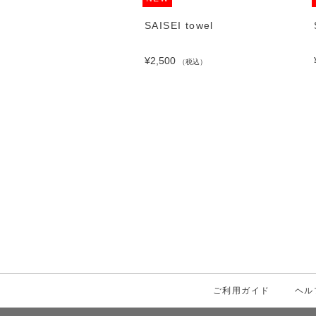
EI Long T-shirts /
SAISEI towel
TE
¥2,500
（税込）
00
（税込）
ご利用ガイド
ヘル