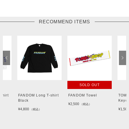
RECOMMEND ITEMS
SOLD OUT
shirt
FANDOM Long T-shirt
FANDOM Towel
TOM
Black
Keyc
¥2,500
（税込）
¥4,800
¥1,50
（税込）