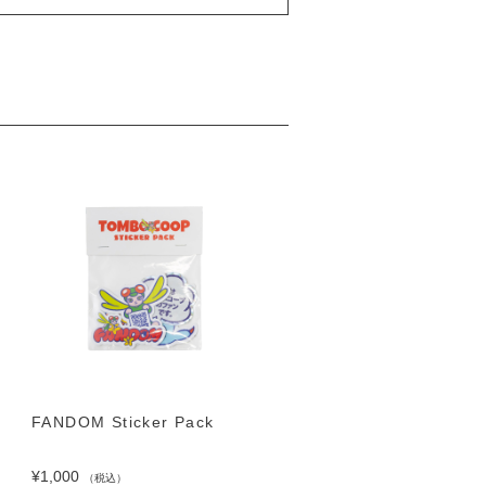
FANDOM Sticker Pack
TOMBOCOOP LOGO T-s
Black × White
¥1,000
（税込）