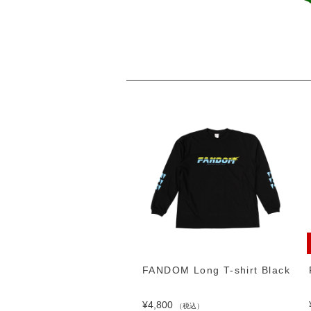
DOM Long T-shirt
FANDOM Long T-shirt Black
e
¥4,800
（税込）