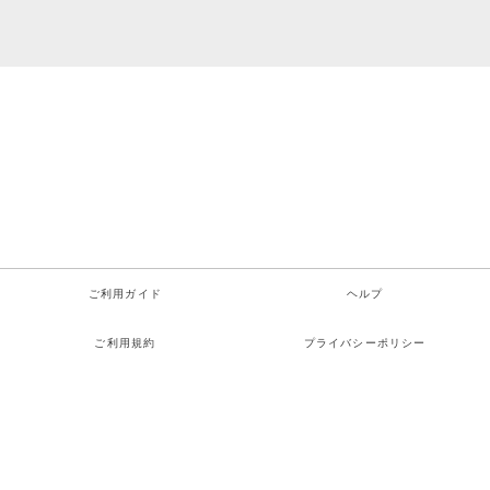
ご利用ガイド
ヘルプ
ご利用規約
プライバシーポリシー
特定商取引法に関する表示
お問い合わせ
検索
お気に入り
ログイン
カート
メニュー
Copyright© TOMBO COOP All rights reserved.