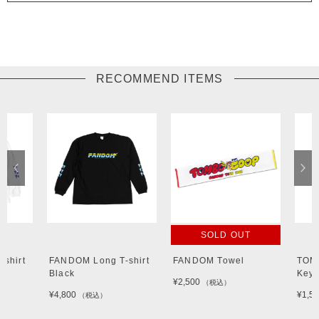
RECOMMEND ITEMS
SOLD OUT
shirt
FANDOM Long T-shirt
FANDOM Towel
TOM
Black
Keyc
¥2,500
（税込）
¥4,800
¥1,50
（税込）